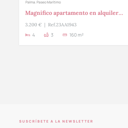
Palma
,
Paseo Marítimo
Magnifico apartamento en alquiler
con vistas al puerto y al mar
3.200 €
|
Ref.23AA1943
4
3
160 m²
SUSCRÍBETE A LA NEWSLETTER