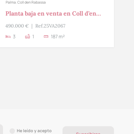
Palma
,
Coll den Rabassa
Planta baja en venta en Coll d’en
Rabassa
490.000 €
|
Ref.25VA2067
3
1
187 m²
He leído y acepto