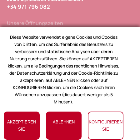
+34 971 796 082
Unsere Öffnungszeiten
Montag bis Freitag 9h-17h
Diese Website verwendet eigene Cookies und Cookies
Samstag 12h-14h
von Dritten, um das Surferlebnis des Benutzers zu
verbessern und statistische Analysen über deren
Nutzung durchzuführen. Sie können auf AKZEPTIEREN
Folgen Sie uns
klicken, um alle Bedingungen des rechtlichen Hinweises,
der Datenschutzerklärung und der Cookie-Richtlinie zu
akzeptieren, auf ABLEHNEN klicken oder auf
KONFIGURIEREN klicken, um die Cookies nach Ihren
Wünschen anzupassen (dies dauert weniger als 5
Minuten).
© 2026
Immobilien Mallorca Mietbörse
. Entworfen von
AKZEPTIEREN
ABLEHNEN
KONFIGURIEREN
W34Marketing
SIE
SIE
Impressum und Datenschutz-Bestimmungen
|
Cookie-