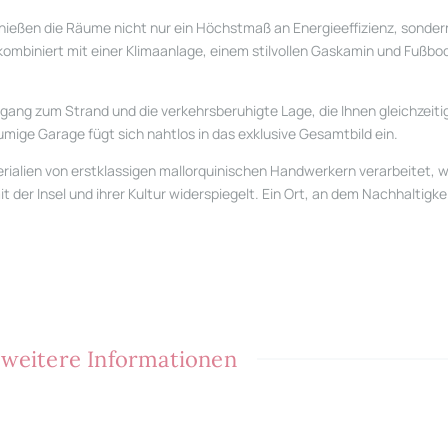
enießen die Räume nicht nur ein Höchstmaß an Energieeffizienz, sonde
ombiniert mit einer Klimaanlage, einem stilvollen Gaskamin und Fußbod
ang zum Strand und die verkehrsberuhigte Lage, die Ihnen gleichzeiti
mige Garage fügt sich nahtlos in das exklusive Gesamtbild ein.
terialien von erstklassigen mallorquinischen Handwerkern verarbeitet,
 der Insel und ihrer Kultur widerspiegelt. Ein Ort, an dem Nachhaltigke
r weitere Informationen