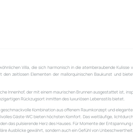
wöhnlichen Villa, die sich harmonisch in die atemberaubende Kulisse v
 den zeitlosen Elementen der mallorquinischen Baukunst und bietet 
ische Innenhof, der mit einem maurischen Brunnen ausgestattet ist, insp
nzigartigen Rückzugsort inmitten des luxuriösen Lebensstils bietet.
e geschmackvolle Kombination aus offenem Raumkonzept und eleganten
ilvolles Gäste-WC bieten höchsten Komfort. Das weitläufige, lichtdur
den das pulsierende Herz des Hauses. Für Momente der Entspannung s
uläre Ausblicke gewährt, sondern auch ein Gefühl von Unbeschwertheit 