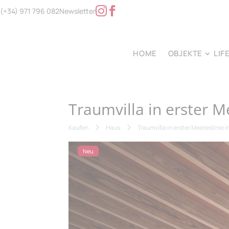
(+34) 971 796 082
Newsletter
HOME
OBJEKTE
LIF
Traumvilla in erster M
Kaufen
Haus
Traumvilla in erster Meereslinie 
Neu