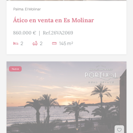
Palma
,
El Molinar
Ático en venta en Es Molinar
860.000 €
|
Ref.26VA2069
2
2
145 m²
Nueva