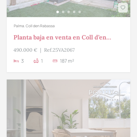
Palma
,
Coll den Rabassa
Planta baja en venta en Coll d’en
Rabassa
490.000 €
|
Ref.25VA2067
3
1
187 m²