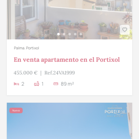
Palma
,
Portixol
En venta apartamento en el Portixol
455.000 €
|
Ref.24VA1999
2
1
89 m²
Nueva