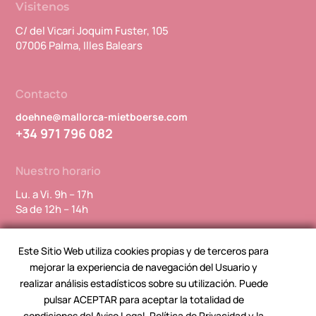
Visitenos
C/ del Vicari Joquim Fuster, 105
07006 Palma, Illes Balears
Contacto
doehne@mallorca-mietboerse.com
+34 971 796 082
Nuestro horario
Lu. a Vi. 9h – 17h
Sa de 12h – 14h
Este Sitio Web utiliza cookies propias y de terceros para
Síguenos
mejorar la experiencia de navegación del Usuario y
realizar análisis estadísticos sobre su utilización. Puede
pulsar ACEPTAR para aceptar la totalidad de
condiciones del Aviso Legal, Política de Privacidad y la