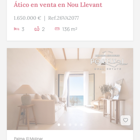
Ático en venta en Nou Llevant
1.650.000 €
|
Ref.26VA2077
3
2
136 m²
Palma
,
El Molinar