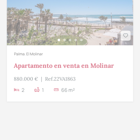
Palma
,
El Molinar
Apartamento en venta en Molinar
880.000 €
|
Ref.22VA1863
2
1
66 m²