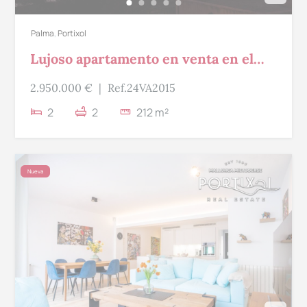
Palma
,
Portixol
Lujoso apartamento en venta en el
Portixol
2.950.000 €
|
Ref.24VA2015
2
2
212 m²
Nueva