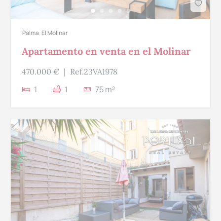
Palma
,
El Molinar
Apartamento en venta en el Molinar
470.000 €
|
Ref.23VA1978
1
1
75 m²