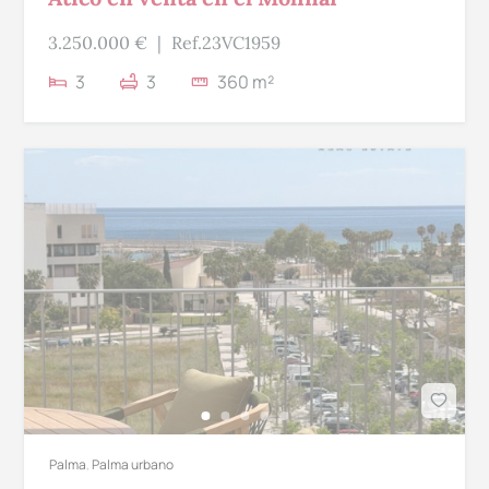
3.250.000 €
|
Ref.23VC1959
3
3
360 m²
Palma
,
Palma urbano