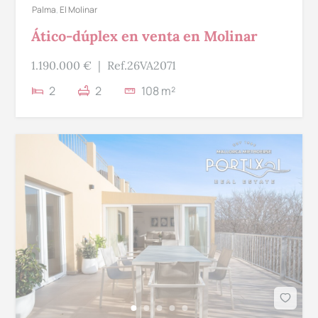
Palma
,
El Molinar
Ático-dúplex en venta en Molinar
1.190.000 €
|
Ref.26VA2071
2
2
108 m²